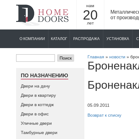
нам
20
Металличес
от производ
лет
О КОМПАНИИ
КАТАЛОГ
РАСПРОДАЖА
УСТАНОВКА
С
Главная
»
новости
»
бро
Поиск
Броненакл
ПО НАЗНАЧЕНИЮ
Броненакл
Двери на дачу
Двери в квартиру
Двери в коттедж
05.09.2011
Двери в офис
Возврат к списку
Уличные двери
Тамбурные двери