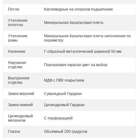
Петли
Каплевидные на опорном подшипнике
Утепление
Минеральная базальтовая плита
полотна
Утепление
Минеральная базальтовая плита заполнение по
рамы
периметру
Наличник
Г-образный металлический шириной 50 мм
Наружная
Порошковая окраска цвет на выбор
отделка
Внутренняя
МДФ с ПВХ покрытием
отделка
Замок верхний
Сувальдный Гардиан
Замок нижний
Цилиндровый Гардиан
Цилиндровый
С перфорацией
механизм
Глазок
Объёмный 200 градусов