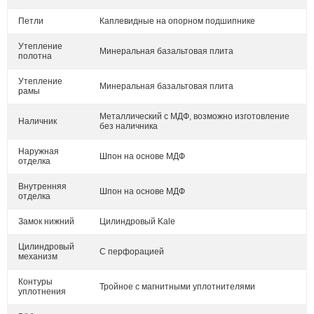
Петли
Каплевидные на опорном подшипнике
Утепление
Минеральная базальтовая плита
полотна
Утепление
Минеральная базальтовая плита
рамы
Металлический с МДФ, возможно изготовление
Наличник
без наличника
Наружная
Шпон на основе МДФ
отделка
Внутренняя
Шпон на основе МДФ
отделка
Замок нижний
Цилиндровый Kale
Цилиндровый
С перфорацией
механизм
Контуры
Тройное с магнитными уплотнителями
уплотнения