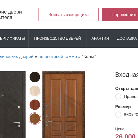
кие двери
Вызвать замерщика
Перезвоните
ителя
ЕРТИФИКАТЫ
ПРОИЗВОДСТВО ДВЕРЕЙ
ГАРАНТИЯ
ДОСТАВКА 
лических дверей
»
по цветовой гамме
»
"Кельт"
Входная
Открыван
Право
Размер
860х2
Цена
26 000