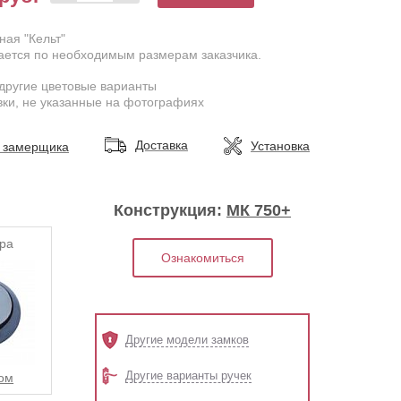
ная "Кельт"
ается по необходимым размерам заказчика.
другие цветовые варианты
ки, не указанные на фотографиях
Доставка
Установка
 замерщика
Конструкция:
МК 750+
ра
Ознакомиться
Другие модели замков
Другие варианты ручек
ом