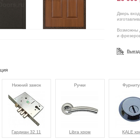
Дверь вход
изготавлив
Возможны 
и фрезеров
Выезд
ация
Нижний замок
Ручки
Фурниту
Гардиан 32.11
Libra хром
KALE хр