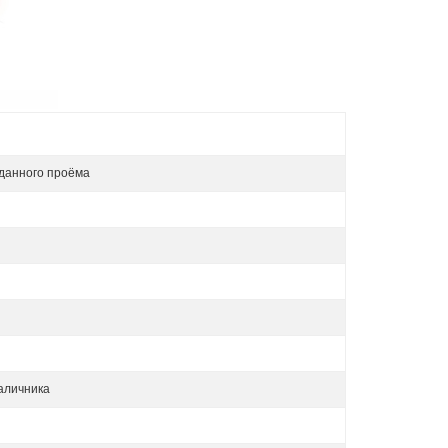
данного проёма
аличника