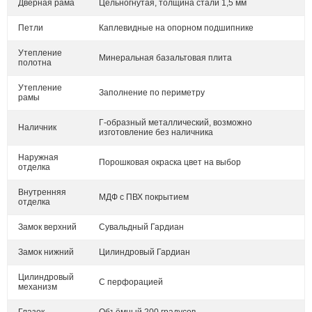
Дверная рама
Цельногнутая, толщина стали 1,5 мм
Петли
Каплевидные на опорном подшипнике
Утепление
Минеральная базальтовая плита
полотна
Утепление
Заполнение по периметру
рамы
Г-образный металлический, возможно
Наличник
изготовление без наличника
Наружная
Порошковая окраска цвет на выбор
отделка
Внутренняя
МДФ с ПВХ покрытием
отделка
Замок верхний
Сувальдный Гардиан
Замок нижний
Цилиндровый Гардиан
Цилиндровый
С перфорацией
механизм
Глазок
Объёмный 200 градусов