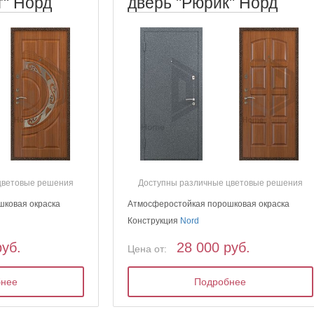
т" Норд
дверь "Рюрик" Норд
цветовые решения
Доступны различные цветовые решения
шковая окраска
Атмосферостойкая порошковая окраска
Конструкция
Nord
руб.
28 000 руб.
Цена от:
бнее
Подробнее