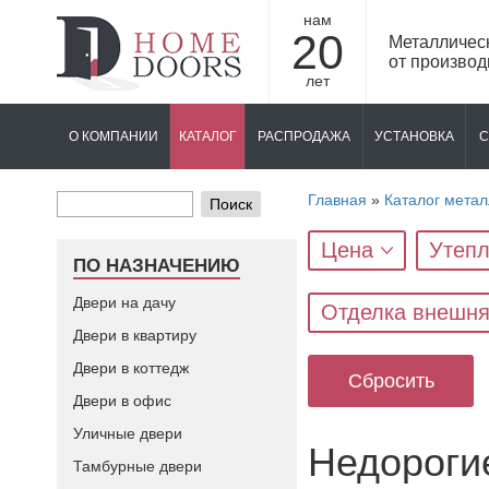
нам
20
Металличес
от производ
лет
О КОМПАНИИ
КАТАЛОГ
РАСПРОДАЖА
УСТАНОВКА
С
Главная
»
Каталог метал
Поиск
Цена
Утепл
ПО НАЗНАЧЕНИЮ
Двери на дачу
Отделка внешн
Двери в квартиру
Двери в коттедж
Сбросить
Двери в офис
Уличные двери
Недороги
Тамбурные двери