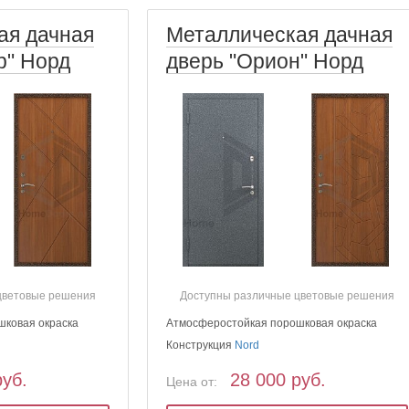
ая дачная
Металлическая дачная
р" Норд
дверь "Орион" Норд
цветовые решения
Доступны различные цветовые решения
шковая окраска
Атмосферостойкая порошковая окраска
Конструкция
Nord
руб.
28 000 руб.
Цена от: