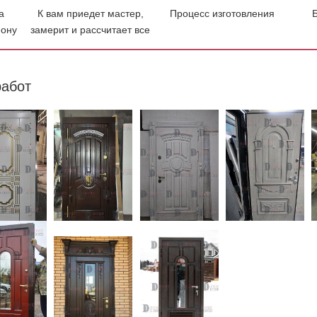
а
К вам приедет мастер,
Процесс изготовления
фону
замерит и рассчитает все
абот