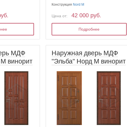
Конструкция
Nord M
руб.
42 000 руб.
Цена от:
бнее
Подробнее
ерь МДФ
Наружная дверь МДФ
 М винорит
"Эльба" Норд М винорит