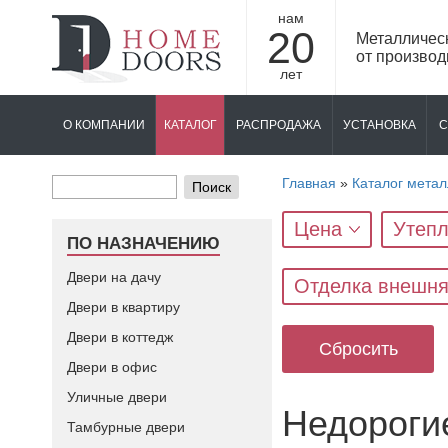
нам
20
Металличес
от производ
лет
О КОМПАНИИ
КАТАЛОГ
РАСПРОДАЖА
УСТАНОВКА
С
Главная
»
Каталог метал
Поиск
Цена
Утепл
ПО НАЗНАЧЕНИЮ
Двери на дачу
Отделка внешн
Двери в квартиру
Двери в коттедж
Сбросить
Двери в офис
Уличные двери
Недорогие
Тамбурные двери