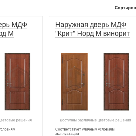
Сортиров
ерь МДФ
Наружная дверь МДФ
рд М
"Крит" Норд М винорит
цветовые решения
Доступны различные цветовые решения
условиям
Соответствует уличным условиям
эксплуатации