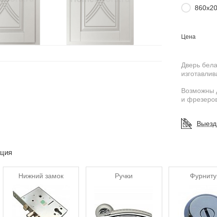
860х2
Цена
Дверь бел
изготавлив
Возможны 
и фрезеров
Выезд
ация
Нижний замок
Ручки
Фурниту