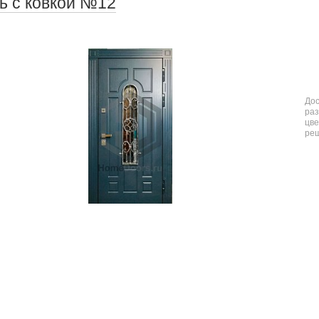
ь с ковкой №12
До
ра
цв
ре
48 000
: