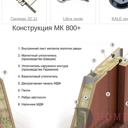
Гардиан 32.11
Libra хром
KALE хр
Конструкция МК 800+