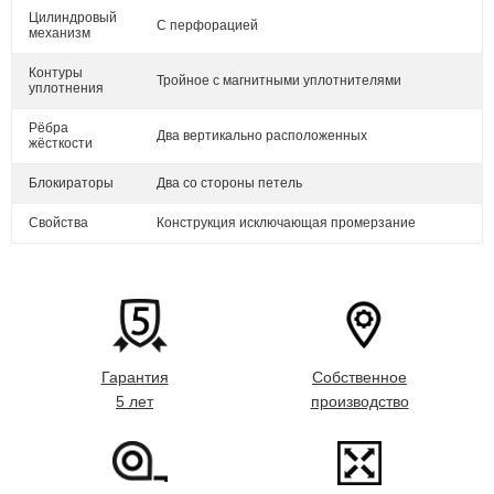
Цилиндровый
С перфорацией
механизм
Контуры
Тройное с магнитными уплотнителями
уплотнения
Рёбра
Два вертикально расположенных
жёсткости
Блокираторы
Два со стороны петель
Свойства
Конструкция исключающая промерзание
Гарантия
Собственное
5 лет
производство