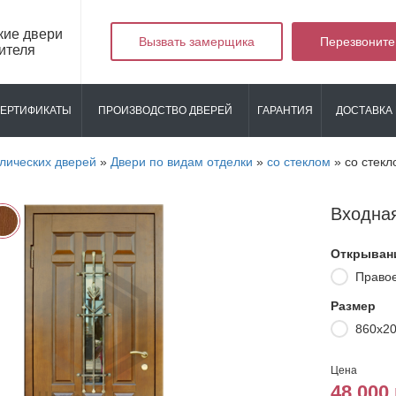
кие двери
Вызвать замерщика
Перезвоните
ителя
ЕРТИФИКАТЫ
ПРОИЗВОДСТВО ДВЕРЕЙ
ГАРАНТИЯ
ДОСТАВКА 
лических дверей
»
Двери по видам отделки
»
со стеклом
»
со стек
Входна
Открыван
Право
Размер
860х2
Цена
48 000