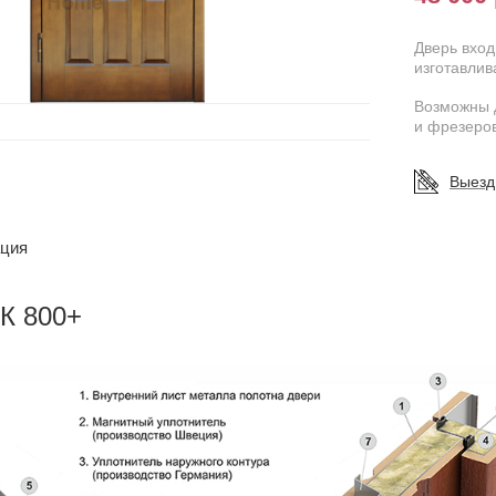
Дверь вхо
изготавлив
Возможны 
и фрезеров
Выезд
ация
К 800+