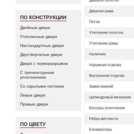
Дверное полотно
Дверная рама
ПО КОНСТРУКЦИИ
Петли
Двойные двери
Утепление полотна
Утепленные двери
Утепление рамы
Нестандартные двери
Двустворчатые двери
Наличник
Двери с терморазрывом
Наружная отделка
С трехконтурным
Внутренняя отделка
уплотнением
Со скрытыми петлями
Замок нижний
Левые двери
Цилиндровый механизм
Правые двери
Контуры уплотнения
Рёбра жёсткости
ПО ЦВЕТУ
Блокираторы