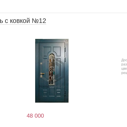
ь с ковкой №12
До
ра
цв
ре
48 000
: