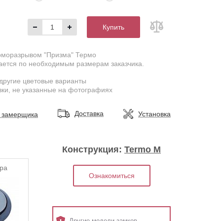
Купить
ерморазрывом "Призма" Термо
ается по необходимым размерам заказчика.
другие цветовые варианты
ки, не указанные на фотографиях
Доставка
Установка
 замерщика
Конструкция:
Termo M
ра
Ознакомиться
Другие модели замков