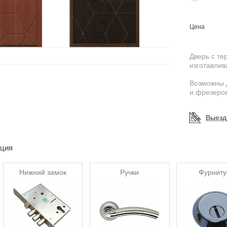
Цена
Дверь с т
изготавлив
Возможны 
и фрезеров
Выезд
ация
Нижний замок
Ручки
Фурниту