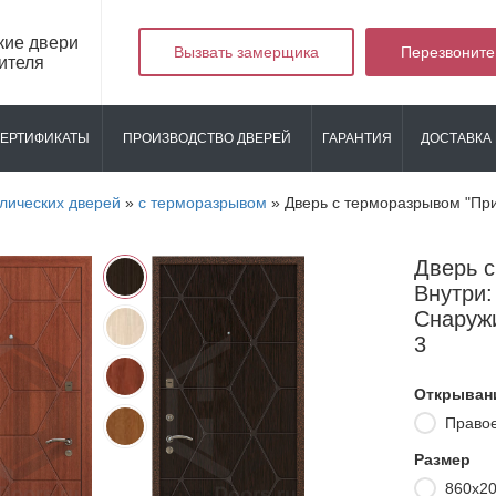
кие двери
Вызвать замерщика
Перезвоните
ителя
ЕРТИФИКАТЫ
ПРОИЗВОДСТВО ДВЕРЕЙ
ГАРАНТИЯ
ДОСТАВКА 
лических дверей
»
с терморазрывом
»
Дверь с терморазрывом "Пр
Дверь 
Внутри:
Снаруж
3
Открыван
Право
Размер
860х2