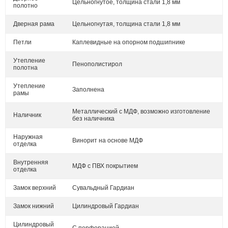
Цельногнутое, толщина стали 1,8 мм
полотно
Дверная рама
Цельногнутая, толщина стали 1,8 мм
Петли
Каплевидные на опорном подшипнике
Утепление
Пенополистирол
полотна
Утепление
Заполнена
рамы
Металлический с МДФ, возможно изготовление
Наличник
без наличника
Наружная
Винорит на основе МДФ
отделка
Внутренняя
МДФ с ПВХ покрытием
отделка
Замок верхний
Сувальдный Гардиан
Замок нижний
Цилиндровый Гардиан
Цилиндровый