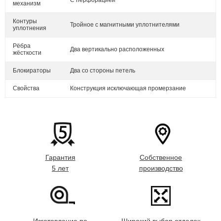
С перфорацией
механизм
Контуры
Тройное с магнитными уплотнителями
уплотнения
Рёбра
Два вертикально расположенных
жёсткости
Блокираторы
Два со стороны петель
Свойства
Конструкция исключающая промерзание
Гарантия
Собственное
5 лет
производство